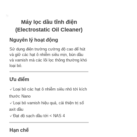
Máy lọc dầu tĩnh điện
(Electrostatic Oil Cleaner)
Nguyên lý hoạt động
Sử dụng điện trường cường độ cao để hút
và giữ các hạt ô nhiễm siêu mịn, bùn dầu
và varnish mà các lõi lọc thông thường khó
loại bỏ.
Ưu điểm
✓Loại bỏ các hạt ô nhiễm siêu nhỏ tới kích
thước Nano
✓Loại bỏ varnish hiệu quả, cải thiện trị số
axit dầu
✓Đạt độ sạch dầu tới < NAS 4
Hạn chế