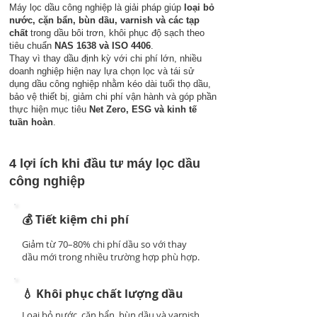
Máy lọc dầu công nghiệp là giải pháp giúp
loại bỏ
nước, cặn bẩn, bùn dầu, varnish và các tạp
chất
trong dầu bôi trơn, khôi phục độ sạch theo
tiêu chuẩn
NAS 1638 và ISO 4406
.
Thay vì thay dầu định kỳ với chi phí lớn, nhiều
doanh nghiệp hiện nay lựa chọn lọc và tái sử
dụng dầu công nghiệp nhằm kéo dài tuổi thọ dầu,
bảo vệ thiết bị, giảm chi phí vận hành và góp phần
thực hiện mục tiêu
Net Zero, ESG và kinh tế
tuần hoàn
.
4 lợi ích khi đầu tư máy lọc dầu
công nghiệp
💰 Tiết kiệm chi phí
Giảm từ 70–80% chi phí dầu so với thay
dầu mới trong nhiều trường hợp phù hợp.
💧 Khôi phục chất lượng dầu
Loại bỏ nước, cặn bẩn, bùn dầu và varnish,