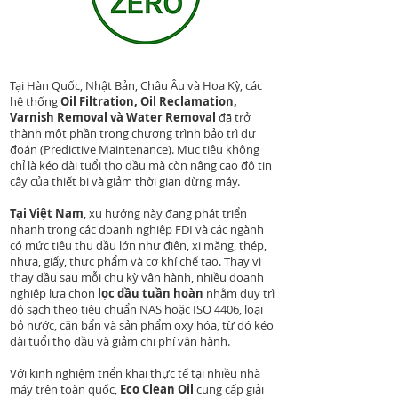
​​Tại Hàn Quốc, Nhật Bản, Châu Âu và Hoa Kỳ, các
hệ thống
Oil Filtration, Oil Reclamation,
Varnish Removal và Water Removal
đã trở
thành một phần trong chương trình bảo trì dự
đoán (Predictive Maintenance). Mục tiêu không
chỉ là kéo dài tuổi thọ dầu mà còn nâng cao độ tin
cậy của thiết bị và giảm thời gian dừng máy.
Tại Việt Nam
, xu hướng này đang phát triển
nhanh trong các doanh nghiệp FDI và các ngành
có mức tiêu thụ dầu lớn như điện, xi măng, thép,
nhựa, giấy, thực phẩm và cơ khí chế tạo. Thay vì
thay dầu sau mỗi chu kỳ vận hành, nhiều doanh
nghiệp lựa chọn
lọc dầu tuần hoàn
nhằm duy trì
độ sạch theo tiêu chuẩn NAS hoặc ISO 4406, loại
bỏ nước, cặn bẩn và sản phẩm oxy hóa, từ đó kéo
dài tuổi thọ dầu và giảm chi phí vận hành.
Với kinh nghiệm triển khai thực tế tại nhiều nhà
máy trên toàn quốc,
Eco Clean Oil
cung cấp giải