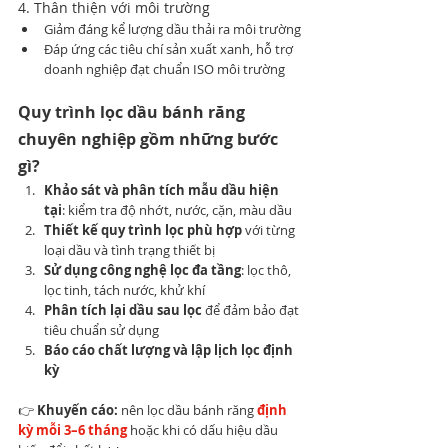
4. Thân thiện với môi trường
Giảm đáng kể lượng dầu thải ra môi trường
Đáp ứng các tiêu chí sản xuất xanh, hỗ trợ 
doanh nghiệp đạt chuẩn ISO môi trường
Quy trình lọc dầu bánh răng 
chuyên nghiệp gồm những bước 
gì?
Khảo sát và phân tích mẫu dầu hiện 
tại
: kiểm tra độ nhớt, nước, cặn, màu dầu
Thiết kế quy trình lọc phù hợp
 với từng 
loại dầu và tình trạng thiết bị
Sử dụng công nghệ lọc đa tầng
: lọc thô, 
lọc tinh, tách nước, khử khí
Phân tích lại dầu sau lọc
 để đảm bảo đạt 
tiêu chuẩn sử dụng
Báo cáo chất lượng và lập lịch lọc định 
kỳ
👉 
Khuyến cáo:
 nên lọc dầu bánh răng 
định 
kỳ mỗi 3–6 tháng
 hoặc khi có dấu hiệu dầu 