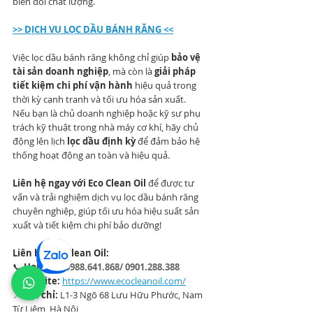
biến đổi chất lượng.
>> 
DỊCH VỤ LỌC DẦU BÁNH RĂNG
 <<
Việc lọc dầu bánh răng không chỉ giúp 
bảo vệ 
tài sản doanh nghiệp
, mà còn là 
giải pháp 
tiết kiệm chi phí vận hành
 hiệu quả trong 
thời kỳ cạnh tranh và tối ưu hóa sản xuất.
Nếu bạn là chủ doanh nghiệp hoặc kỹ sư phụ 
trách kỹ thuật trong nhà máy cơ khí, hãy chủ 
động lên lịch 
lọc dầu định kỳ
 để đảm bảo hệ 
thống hoạt động an toàn và hiệu quả.
Liên hệ ngay với Eco Clean Oil
 để được tư 
vấn và trải nghiệm dịch vụ lọc dầu bánh răng 
chuyên nghiệp, giúp tối ưu hóa hiệu suất sản 
xuất và tiết kiệm chi phí bảo dưỡng!
Liên hệ Eco Clean Oil:
📞 
Hotline:
0988.641.868/ 0901.288.388
🌐 
Website:
https://www.ecocleanoil.com/
📍 
Địa chỉ:
 L1-3 Ngõ 68 Lưu Hữu Phước, Nam 
Từ Liêm, Hà Nội