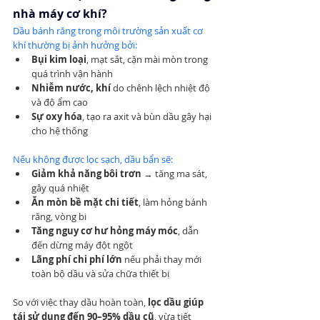
nhà máy cơ khí?
Dầu bánh răng trong môi trường sản xuất cơ 
khí thường bị ảnh hưởng bởi:
Bụi kim loại
, mạt sắt, cặn mài mòn trong 
quá trình vận hành
Nhiễm nước, khí
 do chênh lệch nhiệt độ 
và độ ẩm cao
Sự oxy hóa
, tạo ra axit và bùn dầu gây hại 
cho hệ thống
Nếu không được lọc sạch, dầu bẩn sẽ:
Giảm khả năng bôi trơn
 → tăng ma sát, 
gây quá nhiệt
Ăn mòn bề mặt chi tiết
, làm hỏng bánh 
răng, vòng bi
Tăng nguy cơ hư hỏng máy móc
, dẫn 
đến dừng máy đột ngột
Lãng phí chi phí lớn
 nếu phải thay mới 
toàn bộ dầu và sửa chữa thiết bị
So với việc thay dầu hoàn toàn, 
lọc dầu giúp 
tái sử dụng đến 90–95% dầu cũ
, vừa tiết 