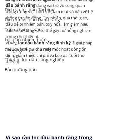
dầu bánh răng
 đóng vai trò vô cùng quan 
Dịch vụ lọc dầu Turbine
trọng trong việc bôi trơn, làm mát và bảo vệ hệ 
thống truyền động. Tuy nhiên, qua thời gian, 
Dịch vụ lọc dầu bánh răng
dầu dễ bị nhiễm bẩn, oxy hóa, làm giảm hiệu 
Triển khai lọc dầu
suất hoạt động và có thể gây hư hỏng nghiêm 
trọng cho thiết bị.
Lọc dầu nhiễm nước
Vì vậy, 
lọc dầu bánh răng định kỳ
 là giải pháp 
hiệu quả để giữ cho máy móc hoạt động ổn 
Công nghệ lọc dầu CN
định, giảm thiểu chi phí và kéo dài tuổi thọ 
Thiết bị lọc dầu công nghiệp
thiết bị.
Bảo dưỡng dầu
Vì sao cần lọc dầu bánh răng trong 