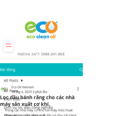
Hotline 24/7:
0988.641.868
Bài đăng
All Posts
Eco Oil Vietnam
All Posts
16 thg 4, 2025
3 phút đọc
Lọc dầu bánh răng cho các nhà
Kiến thức
máy sản xuất cơ khí.
Dịch vụ lọc dầu công nghiệp
Trong các nhà máy cơ khí, nơi máy móc hoạt 
động liên tục với công suất lớn và chịu tải nặng, 
Dịch vụ lọc dầu thủy lực