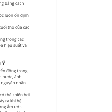
ng bằng cách 
óc luôn ổn định 
uổi thọ của các 
ng trong các 
a hiệu suất và 
 Ý
yển động trong 
m nước, ảnh 
số nguyên nhân 
có thể khiến hơi 
y ra khi hệ 
ường ẩm ướt.