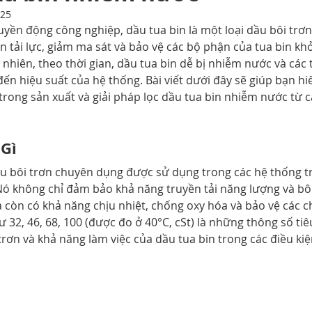
025
Bảo dưỡng dầu
uyền động công nghiệp, dầu tua bin là một loại dầu bôi trơ
n tải lực, giảm ma sát và bảo vệ các bộ phận của tua bin kh
nhiên, theo thời gian, dầu tua bin dễ bị nhiễm nước và các 
n hiệu suất của hệ thống. Bài viết dưới đây sẽ giúp bạn hiể
rong sản xuất và giải pháp lọc dầu tua bin nhiễm nước từ cá
 Gì
dầu bôi trơn chuyên dụng được sử dụng trong các hệ thống 
Nó không chỉ đảm bảo khả năng truyền tải năng lượng và bôi
òn có khả năng chịu nhiệt, chống oxy hóa và bảo vệ các chi 
 32, 46, 68, 100 (được đo ở 40°C, cSt) là những thông số ti
trơn và khả năng làm việc của dầu tua bin trong các điều kiệ