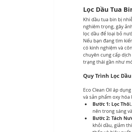
Lọc Dầu Tua B
Khi dầu tua bin bị nh
nghiêm trọng, gây ản
lọc dầu để loại bỏ nướ
Nếu bạn đang tìm kiếm
có kinh nghiệm và công
chuyên cung cấp dịch 
trạng thái gần như mớ
Quy Trình Lọc Dầu
Eco Clean Oil áp dụng 
và sản phẩm oxy hóa k
Bước 1: Lọc Thô
L
nên trong sáng và
Bước 2: Tách N
khỏi dầu, giảm t