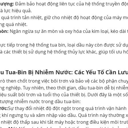
lượng:
 Đảm bảo hoạt động liên tục của hệ thống truyền độ
và lực hiệu quả.
ợ quá trình tản nhiệt, giữ cho nhiệt độ hoạt động của máy m
ng quá nhiệt.
mòn:
 Ngăn ngừa sự ăn mòn và oxy hóa của kim loại, kéo dài t
ực tiếp trong hệ thống tua bin, loại dầu này còn được sử dụ
 các thiết bị sử dụng hệ thống thủy lực khác, giúp tối ưu hó
 Tua-Bin Bị Nhiễm Nước: Các Yếu Tố Cần Lưu
trò then chốt trong việc bôi trơn và bảo vệ các bộ phận chu
 nghiệp. Tuy nhiên, theo thời gian, dầu tua-bin dễ bị nhiễ
ệu suất bôi trơn và tuổi thọ của thiết bị. Dưới đây là một 
 tượng nhiễm nước trong dầu tua-bin:
ước:
Sự thay đổi nhiệt độ đột ngột trong quá trình vận hành 
khí ngưng tụ và xâm nhập vào dầu. Quá trình này thường xả
nhiệt độ thấp sau khi tắt máy hoặc trong điều kiện môi tr