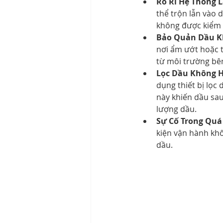
Rò Rỉ Hệ Thống 
thể trộn lẫn vào 
không được kiểm t
Bảo Quản Dầu K
nơi ẩm ướt hoặc 
từ môi trường bê
Lọc Dầu Không H
dụng thiết bị lọc 
này khiến dầu sau
lượng dầu.
Sự Cố Trong Quá
kiện vận hành kh
dầu.