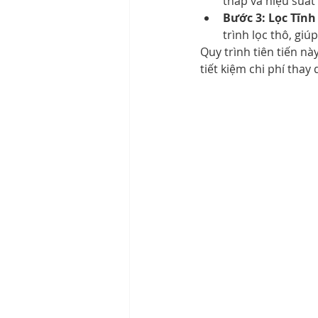
thấp và hiệu suất 
Bước 3: Lọc Tĩnh
trình lọc thô, giú
Quy trình tiên tiến n
tiết kiệm chi phí thay