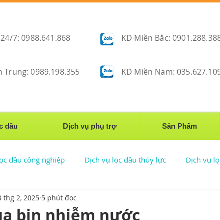
 24/7: 0988.641.868
KD Miền Bắc: 0901.288.38
 Trung: 0989.198.355
KD Miền Nam: 035.627.10
̣c dầu
Dịch vụ phụ trợ
Sản Phẩm
 lọc dầu công nghiệp
Dịch vụ lọc dầu thủy lực
Dịch vụ l
8 thg 2, 2025
5 phút đọc
Triển khai lọc dầu
Lọc dầu nhiễm nước
Công nghệ lọc d
ua bin nhiễm nước