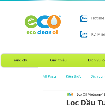
Hotline
KD Miền
Trang chủ
Giới thiệu
Dịch vụ lo
All Posts
Kiến thức
Dịch vụ
Eco Oil Vietnam
1
Dịch vụ lọc dầu bánh răng
Lọc Dầu T