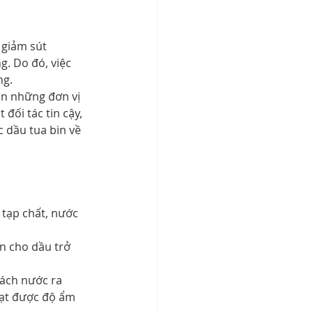
 giảm sút 
. Do đó, việc 
ng.
họn những đơn vị 
 đối tác tin cậy, 
 dầu tua bin về 
 tạp chất, nước 
ện cho dầu trở 
ách nước ra 
đạt được độ ẩm 