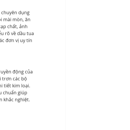
n chuyên dụng 
ỏi mài mòn, ăn 
tạp chất, ảnh 
u rõ về dầu tua 
c đơn vị uy tín 
truyền động của 
 trơn các bộ 
tiết kim loại. 
êu chuẩn giúp 
n khắc nghiệt.