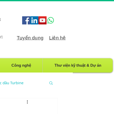
8
91
Tuyển dụng
Liên hệ
Công nghệ
Thư viện kỹ thuật & Dự án
ọc dầu Turbine
ầu CN