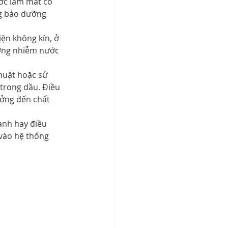
ớc làm mát có 
ng bảo dưỡng 
iện không kín, ở 
ượng nhiễm nước 
huật hoặc sử 
 trong dầu. Điều 
ưởng đến chất 
ạnh hay điều 
vào hệ thống 