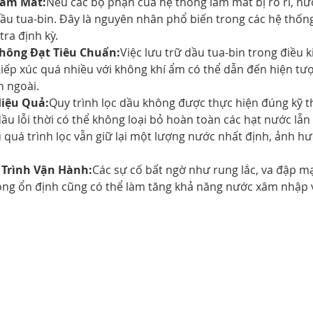
Làm Mát:
Nếu các bộ phận của hệ thống làm mát bị rò rỉ, nư
dầu tua-bin. Đây là nguyên nhân phổ biến trong các hệ thố
ra định kỳ.
hông Đạt Tiêu Chuẩn:
Việc lưu trữ dầu tua-bin trong điều k
tiếp xúc quá nhiều với không khí ẩm có thể dẫn đến hiện t
n ngoài.
iệu Quả:
Quy trình lọc dầu không được thực hiện đúng kỹ t
dầu lỗi thời có thể không loại bỏ hoàn toàn các hạt nước lẫn
 quá trình lọc vẫn giữ lại một lượng nước nhất định, ảnh h
 Trình Vận Hành:
Các sự cố bất ngờ như rung lắc, va đập m
ông ổn định cũng có thể làm tăng khả năng nước xâm nhập 