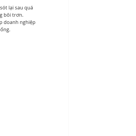
ót lại sau quá 
g bôi trơn.
úp doanh nghiệp 
hống.