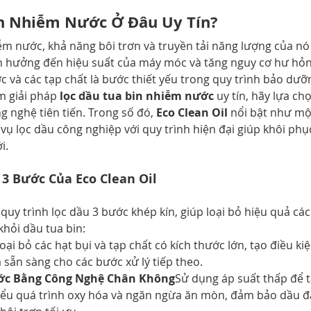
in Nhiễm Nước Ở Đâu Uy Tín?
iễm nước, khả năng bôi trơn và truyền tải năng lượng của nó
h hưởng đến hiệu suất của máy móc và tăng nguy cơ hư hỏng
c và các tạp chất là bước thiết yếu trong quy trình bảo dưỡ
 giải pháp 
lọc dầu tua bin nhiễm nước
 uy tín, hãy lựa c
 nghệ tiên tiến. Trong số đó, 
Eco Clean Oil
 nổi bật như một
vụ lọc dầu công nghiệp với quy trình hiện đại giúp khôi phục
i.
 3 Bước Của Eco Clean Oil
quy trình lọc dầu 3 bước khép kín, giúp loại bỏ hiệu quả các
hỏi dầu tua bin:
oại bỏ các hạt bụi và tạp chất có kích thước lớn, tạo điều ki
 sẵn sàng cho các bước xử lý tiếp theo.
ước Bằng Công Nghệ Chân Không
Sử dụng áp suất thấp để t
hiểu quá trình oxy hóa và ngăn ngừa ăn mòn, đảm bảo dầu 