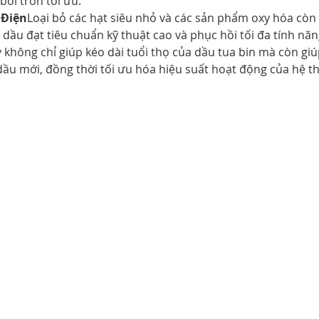
bôi trơn tối ưu.
 Điện
Loại bỏ các hạt siêu nhỏ và các sản phẩm oxy hóa còn s
p dầu đạt tiêu chuẩn kỹ thuật cao và phục hồi tối đa tính năn
ày không chỉ giúp kéo dài tuổi thọ của dầu tua bin mà còn gi
 dầu mới, đồng thời tối ưu hóa hiệu suất hoạt động của hệ t