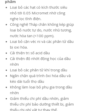
phẩm
Loại bỏ các hạt có kích thước siêu
nhỏ tới 0.05 Micromet nhờ công
nghẹ lọc tĩnh điện.​
Công nghệ Tháp chân không kép giúp
loại bỏ nước tự do, nước nhũ tương,
nước hòa tan (<100 ppm).
Loại bỏ cặn véc ni và các phân tử dầu
bị oxi hóa.
Cải thiện trị số acid dầu
Cải thiện độ nhớt động học của dầu
nhờn
Loại bỏ các phân tử khí trong dầu
Ngăn chặn quá trình ôxi hóa dầu và
kéo dài tuổi thọ dầu
Không làm loại bỏ phụ gia trong dầu
nhờn
Giảm thiểu chi phí dầu nhờn, giảm
thiểu chi phí bảo dưỡng thiết bị, giảm
thiểu chi phí vật tư thay thế.