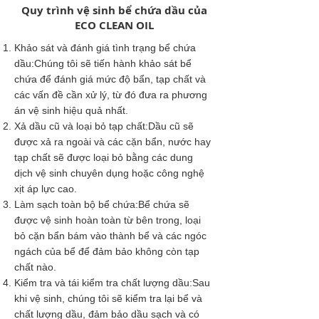
Quy trình vệ sinh bể chứa dầu của
ECO CLEAN OIL
Khảo sát và đánh giá tình trạng bể chứa
dầu:Chúng tôi sẽ tiến hành khảo sát bể
chứa để đánh giá mức độ bẩn, tạp chất và
các vấn đề cần xử lý, từ đó đưa ra phương
án vệ sinh hiệu quả nhất.
Xả dầu cũ và loại bỏ tạp chất:Dầu cũ sẽ
được xả ra ngoài và các cặn bẩn, nước hay
tạp chất sẽ được loại bỏ bằng các dung
dịch vệ sinh chuyên dụng hoặc công nghệ
xịt áp lực cao.
Làm sạch toàn bộ bể chứa:Bể chứa sẽ
được vệ sinh hoàn toàn từ bên trong, loại
bỏ cặn bẩn bám vào thành bể và các ngóc
ngách của bể để đảm bảo không còn tạp
chất nào.
Kiểm tra và tái kiểm tra chất lượng dầu:Sau
khi vệ sinh, chúng tôi sẽ kiểm tra lại bể và
chất lượng dầu, đảm bảo dầu sạch và có