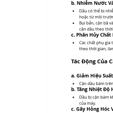
b. Nhiễm Nước Và
Dầu có thể bị nhi
hoặc từ môi trườ
Bụi bẩn, cặn bã v
cặn dầu theo thời
c. Phân Hủy Chất
Các chất phụ gia
theo thời gian, l
Tác Động Của 
a. Giảm Hiệu Suất
Cặn dầu bám trên
b. Tăng Nhiệt Độ
Dầu bị cặn bám kh
của máy.
c. Gây Hỏng Hóc 