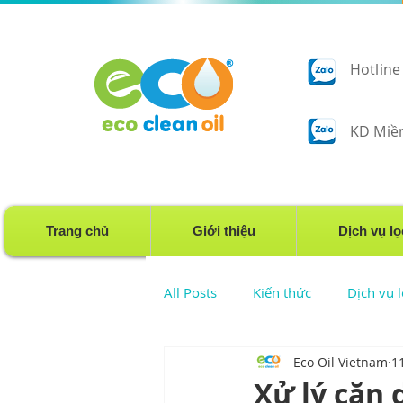
Hotline
KD Miền
Trang chủ
Giới thiệu
Dịch vụ lo
All Posts
Kiến thức
Dịch vụ
Eco Oil Vietnam
1
Dịch vụ lọc dầu bánh răng
Xử lý cặn