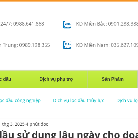
 24/7: 0988.641.868
KD Miền Bắc: 0901.288.38
 Trung: 0989.198.355
KD Miền Nam: 035.627.10
̣c dầu
Dịch vụ phụ trợ
Sản Phẩm
 lọc dầu công nghiệp
Dịch vụ lọc dầu thủy lực
Dịch vụ l
1 thg 3, 2025
4 phút đọc
Triển khai lọc dầu
Lọc dầu nhiễm nước
Công nghệ lọc d
 dầu sử dụng lâu ngày cho d