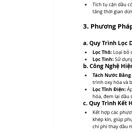
Tích tụ cặn dầu c
tăng thời gian dừ
3. Phương Phá
a. Quy Trình Lọc
Lọc Thô:
 Loại bỏ 
Lọc Tinh:
 Sử dụng
b. Công Nghệ Hiệ
Tách Nước Bằng
trình oxy hóa và 
Lọc Tĩnh Điện:
 Á
hóa, đem lại dầu 
c. Quy Trình Kết 
Kết hợp các phươn
khép kín, giúp ph
chi phí thay dầu 