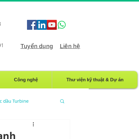
8
91
Tuyển dụng
Liên hệ
Công nghệ
Thư viện kỹ thuật & Dự án
ọc dầu Turbine
ầu CN
oanh