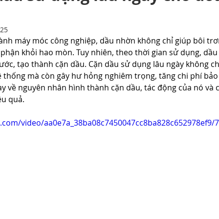
Bảo dưỡng dầu
025
hành máy móc công nghiệp, dầu nhờn không chỉ giúp bôi trơ
phận khỏi hao mòn. Tuy nhiên, theo thời gian sử dụng, dầu s
nước, tạo thành cặn dầu. Cặn dầu sử dụng lâu ngày không ch
 thống mà còn gây hư hỏng nghiêm trọng, tăng chi phí bảo tr
 bày về nguyên nhân hình thành cặn dầu, tác động của nó và
ệu quả.
tic.com/video/aa0e7a_38ba08c7450047cc8ba828c652978ef9/