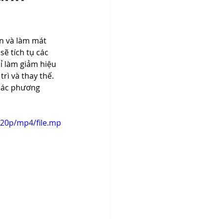
n và làm mát 
ẽ tích tụ các 
ỉ làm giảm hiệu 
ì và thay thế. 
 các phương 
720p/mp4/file.mp