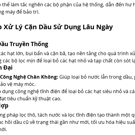
ó thể làm tắc nghẽn các bộ phận của hệ thống, dẫn đến hư 
ng máy để bảo trì.
p Xử Lý Cặn Dầu Sử Dụng Lâu Ngày
 Dầu Truyền Thống
các hạt lớn, bụi bẩn và cặn bã, tạo nền tảng cho quá trình xử
 các bộ lọc mịn để loại bỏ các hạt nhỏ và tạp chất còn sót lạ
n Đại
 Công Nghệ Chân Không:
 Giúp loại bỏ nước lẫn trong dầu,
bảo vệ máy móc.
p dụng công nghệ tĩnh điện để loại bỏ các hạt siêu nhỏ và c
đạt tiêu chuẩn kỹ thuật cao.
Hợp
g pháp lọc thô, tách nước và lọc tĩnh điện tạo thành một qu
ục hồi dầu cũ về trạng thái gần như mới, tối ưu hóa hiệu suấ
mới.