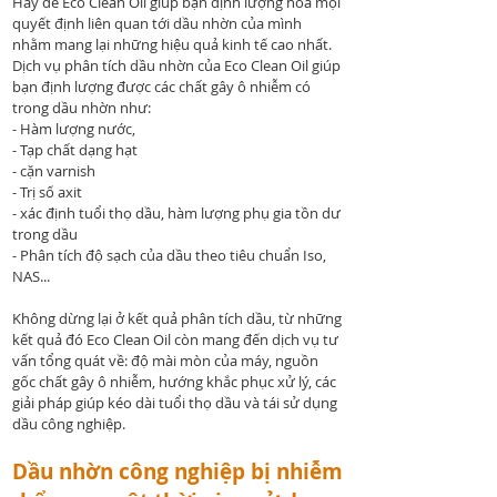
Hãy để Eco Clean Oil giúp bạn định lượng hóa mọi
quyết định liên quan tới dầu nhờn của mình
nhằm mang lại những hiệu quả kinh tế cao nhất.
Dịch vụ phân tích dầu nhờn của Eco Clean Oil giúp
bạn định lượng được các chất gây ô nhiễm có
trong dầu nhờn như:
- Hàm lượng nước,
- Tạp chất dạng hạt
- cặn varnish
- Trị số axit
- xác định tuổi thọ dầu, hàm lượng phụ gia tồn dư
trong dầu
- Phân tích độ sạch của dầu theo tiêu chuẩn Iso,
NAS...
Không dừng lại ở kết quả phân tích dầu, từ những
kết quả đó Eco Clean Oil còn mang đến dịch vụ tư
vấn tổng quát về: độ mài mòn của máy, nguồn
gốc chất gây ô nhiễm, hướng khắc phục xử lý, các
giải pháp giúp kéo dài tuổi thọ dầu và tái sử dụng
dầu công nghiệp.
Dầu nhờn công nghiệp bị nhiễm