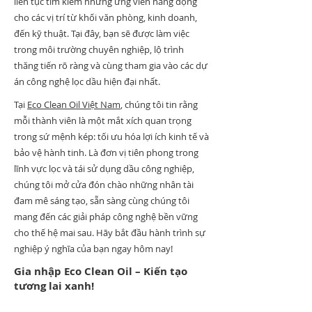
liên tục tìm kiếm những ứng viên năng động
cho các vị trí từ khối văn phòng, kinh doanh,
đến kỹ thuật. Tại đây, bạn sẽ được làm việc
trong môi trường chuyên nghiệp, lộ trình
thăng tiến rõ ràng và cùng tham gia vào các dự
án công nghệ lọc dầu hiện đại nhất.
Tại
Eco Clean Oil Việt Nam
, chúng tôi tin rằng
mỗi thành viên là một mắt xích quan trọng
trong sứ mệnh kép: tối ưu hóa lợi ích kinh tế và
bảo vệ hành tinh. Là đơn vị tiên phong trong
lĩnh vực lọc và tái sử dụng dầu công nghiệp,
chúng tôi mở cửa đón chào những nhân tài
đam mê sáng tạo, sẵn sàng cùng chúng tôi
mang đến các giải pháp công nghệ bền vững
cho thế hệ mai sau. Hãy bắt đầu hành trình sự
nghiệp ý nghĩa của bạn ngay hôm nay!
Gia nhập Eco Clean Oil – Kiến tạo
tương lai xanh!