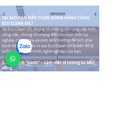
TẠI SAO BẠN NÊN CHỌN ĐỒNG HÀNH CÙNG
ECO CLEAN OIL?
Tại Eco Clean Oil, chúng tôi không chỉ cung cấp một
công việc, chúng tôi mang đến cho bạn một Sự
nghiệp có ý nghĩa và một Môi trường để bứt phá.
Dưới đây là 4 lý do vì sao Eco Clean Oil là bến đỗ lý
tưởng cho hành trình nghề nghiệp của bạn:
1. Sứ mệnh "Xanh" – Làm việc vì tương lai bền
vững
Gia nhập đội ngũ của chúng tôi, bạn trở thành một
phần của giải pháp bảo vệ môi trường toàn cầu.
Mỗi lít dầu được lọc sạch, mỗi thiết bị được tối ưu
hóa chính là đóng góp trực tiếp vào việc giảm
thiểu rác thải công nghiệp. Làm việc tại Eco Clean
Oil, bạn có quyền tự hào vì đang tạo ra những giá
trị tử tế cho cộng đồng và thế hệ mai sau.
2. Công nghệ tiên phong – Dẫn đầu xu hướng
công nghiệp
Chúng tôi không ngừng đầu tư vào các hệ thống
lọc dầu hiện đại và quy trình kỹ thuật độc quyền.