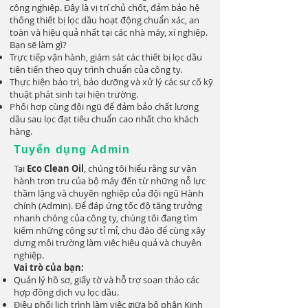
công nghiệp. Đây là vị trí chủ chốt, đảm bảo hệ
thống thiết bị lọc dầu hoạt động chuẩn xác, an
toàn và hiệu quả nhất tại các nhà máy, xí nghiệp.
Bạn sẽ làm gì?
Trực tiếp vận hành, giám sát các thiết bị lọc dầu
tiên tiến theo quy trình chuẩn của công ty.
Thực hiện bảo trì, bảo dưỡng và xử lý các sự cố kỹ
thuật phát sinh tại hiện trường.
Phối hợp cùng đội ngũ để đảm bảo chất lượng
dầu sau lọc đạt tiêu chuẩn cao nhất cho khách
hàng.
Tuyển dụng Admin
Tại
Eco Clean Oil
, chúng tôi hiểu rằng sự vận
hành trơn tru của bộ máy đến từ những nỗ lực
thầm lặng và chuyên nghiệp của đội ngũ Hành
chính (Admin). Để đáp ứng tốc độ tăng trưởng
nhanh chóng của công ty, chúng tôi đang tìm
kiếm những cộng sự tỉ mỉ, chu đáo để cùng xây
dựng môi trường làm việc hiệu quả và chuyên
nghiệp.
Vai trò của bạn:
Quản lý hồ sơ, giấy tờ và hỗ trợ soạn thảo các
hợp đồng dịch vụ lọc dầu.
Điều phối lịch trình làm việc giữa bộ phận Kinh