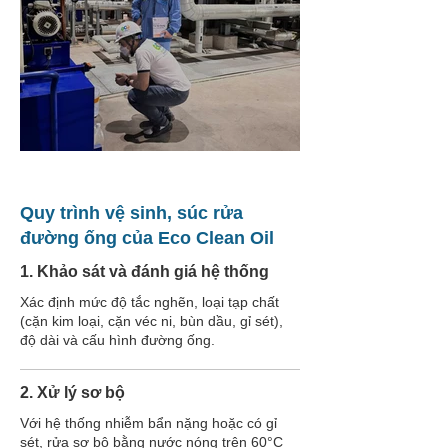
Quy trình vệ sinh, súc rửa
đường ống của Eco Clean Oil
1. Khảo sát và đánh giá hệ thống
Xác định mức độ tắc nghẽn, loại tạp chất
(cặn kim loại, cặn véc ni, bùn dầu, gỉ sét),
độ dài và cấu hình đường ống.
2. Xử lý sơ bộ
Với hệ thống nhiễm bẩn nặng hoặc có gỉ
sét, rửa sơ bộ bằng nước nóng trên 60°C