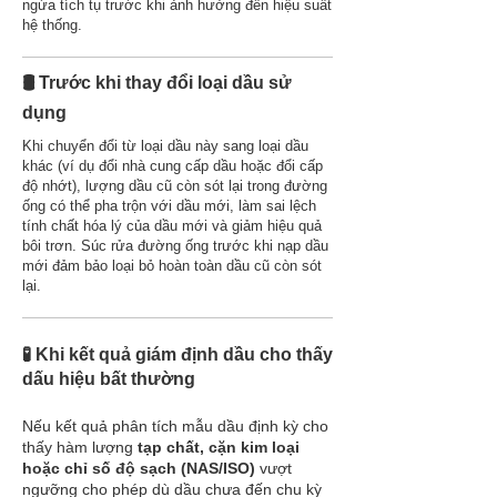
ngừa tích tụ trước khi ảnh hưởng đến hiệu suất
hệ thống.
🛢️ Trước khi thay đổi loại dầu sử
dụng
Khi chuyển đổi từ loại dầu này sang loại dầu
khác (ví dụ đổi nhà cung cấp dầu hoặc đổi cấp
độ nhớt), lượng dầu cũ còn sót lại trong đường
ống có thể pha trộn với dầu mới, làm sai lệch
tính chất hóa lý của dầu mới và giảm hiệu quả
bôi trơn. Súc rửa đường ống trước khi nạp dầu
mới đảm bảo loại bỏ hoàn toàn dầu cũ còn sót
lại.
🧪 Khi kết quả giám định dầu cho thấy
dấu hiệu bất thường
Nếu kết quả phân tích mẫu dầu định kỳ cho
thấy hàm lượng
tạp chất, cặn kim loại
hoặc chỉ số độ sạch (NAS/ISO)
vượt
ngưỡng cho phép dù dầu chưa đến chu kỳ