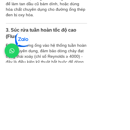
để làm tan dầu cũ bám dính, hoặc dùng
hóa chất chuyên dụng cho đường ống thép
đen bị oxy hóa.
3. Súc rửa tuần hoàn tốc độ cao
(Flushing)
Đấu nối đường ống vào hệ thống tuần hoàn
dầu chuyên dụng, đảm bảo dòng chảy đạt
trạng thái xoáy (chỉ số Reynolds ≥ 4000) -
đây là điều kiện kỹ thuật bắt buộc để dòng
chảy đủ mạnh làm bong tạp chất bám trên
thành ống, thay vì chỉ chảy êm mà không
làm sạch được.
4. Giám sát độ sạch trong quá trình
súc rửa
Sử dụng thiết bị đo hạt online để theo dõi
liên tục mức độ sạch trong quá trình súc
rửa, không cần chờ kết quả phòng thí
nghiệm (tránh sai lệch do nhiễm chéo khi