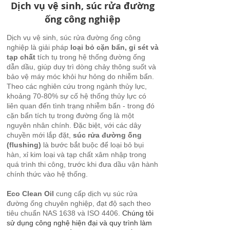
Dịch vụ vệ sinh, súc rửa đường
ống công nghiệp
Dịch vụ vệ sinh, súc rửa đường ống công
nghiệp là giải pháp
loại bỏ cặn bẩn, gỉ sét và
tạp chất
tích tụ trong hệ thống đường ống
dẫn dầu, giúp duy trì dòng chảy thông suốt và
bảo vệ máy móc khỏi hư hỏng do nhiễm bẩn.
Theo các nghiên cứu trong ngành thủy lực,
khoảng 70-80% sự cố hệ thống thủy lực có
liên quan đến tình trạng nhiễm bẩn - trong đó
cặn bẩn tích tụ trong đường ống là một
nguyên nhân chính. Đặc biệt, với các dây
chuyền mới lắp đặt,
súc rửa đường ống
(flushing)
là bước bắt buộc để loại bỏ bụi
hàn, xỉ kim loại và tạp chất xâm nhập trong
quá trình thi công, trước khi đưa dầu vận hành
chính thức vào hệ thống.
Eco Clean Oil
cung cấp dịch vụ súc rửa
đường ống chuyên nghiệp, đạt độ sạch theo
tiêu chuẩn NAS 1638 và ISO 4406.
Chúng tôi
sử dụng công nghệ hiện đại và quy trình làm