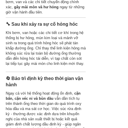
bơm, van và các chi tiết chuyển động chính
xác,
gây mài mòn và hư hỏng
ngay từ những
giờ vận hành đầu tiên.
🔧 Sau khi xảy ra sự cố hỏng hóc
Khi bơm, van hoặc các chi tiết cơ khí trong hệ
thống bị hư hỏng, mùn kim loại và mảnh vỡ
sinh ra trong quá trình hỏng hóc sẽ phát tán
khắp đường ống. Chỉ thay thế linh kiện hỏng mà
không súc rửa lại toàn bộ đường ống thường
dẫn đến hỏng hóc tái diễn, vì tạp chất còn sót
lại tiếp tục gây mài mòn cho linh kiện mới thay.
🔄 Bảo trì định kỳ theo thời gian vận
hành
Ngay cả với hệ thống hoạt động ổn định,
cặn
bẩn, cặn véc ni và bùn dầu
vẫn dần tích tụ
trên thành ống theo thời gian do quá trình oxy
hóa dầu và ma sát cơ học. Việc súc rửa định
kỳ - thường được xác định dựa trên khuyến
nghị của nhà sản xuất thiết bị hoặc kết quả
giám định chất lượng dầu định kỳ - giúp ngăn