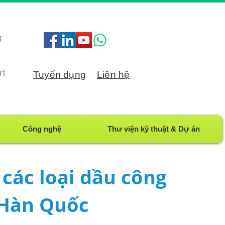
8
91
Tuyển dụng
Liên hệ
Công nghệ
Thư viện kỹ thuật & Dự án
các loại dầu công
 Hàn Quốc