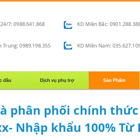
 24/7: 0988.641.868
KD Miền Bắc: 0901.288.38
 Trung: 0989.198.355
KD Miền Nam: 035.627.10
̣c dầu
Dịch vụ phụ trợ
Sản Phẩm
 phân phối chính thức 
xx- Nhập khẩu 100% Từ